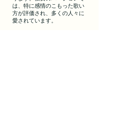
は、特に感情のこもった歌い
方が評価され、多くの人々に
愛されています。
Inst Demo/Ref Vocal
プランに戻る
マイナスワン/カラオケ音源 ボイス
アップ
voiceuptokyo@gmail.com
©2024 ボイスアップ東京