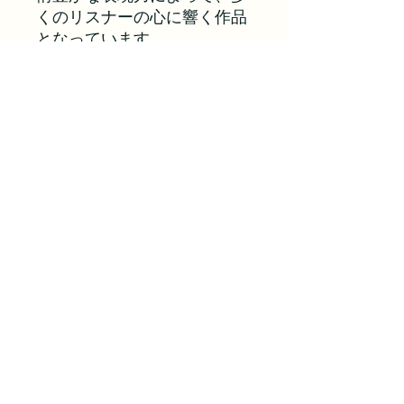
くのリスナーの心に響く作品
となっています。
Inst Demo/Ref Vocal
プランに戻る
マイナスワン/カラオケ音源 ボイス
アップ
voiceuptokyo@gmail.com
©2024 ボイスアップ東京