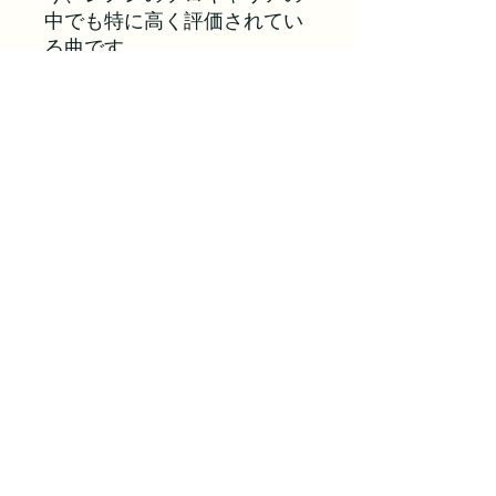
中でも特に高く評価されてい
る曲です。
Inst Demo/Ref Vocal
プランに戻る
マイナスワン/カラオケ音源 ボイス
アップ
voiceuptokyo@gmail.com
©2024 ボイスアップ東京