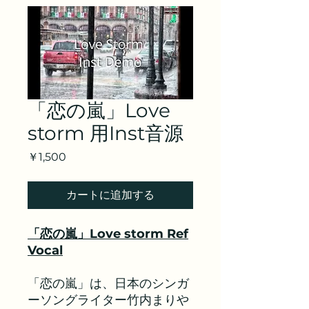
「恋の嵐」Love
storm 用Inst音源
価
￥1,500
格
カートに追加する
「恋の嵐」
Love storm Ref
Vocal
「恋の嵐」は、日本のシンガ
ーソングライター竹内まりや