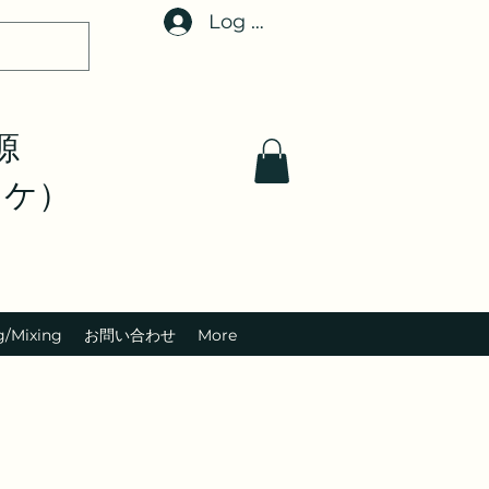
Log In
音源
オケ）
g/Mixing
お問い合わせ
More