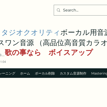
スタジオクオリティ
ボーカル用
スワン音源 （高品位高音質カラ
歌の事なら ボイスアップ
e
01:04
レーニング
ホーム
ボーカル削除
カスタム音源制作
Masterin