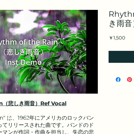
Rhyth
き雨音）
価
￥1,500
格
Rain（悲しき雨音）Ref Vocal
e Rain" は、1962年にアメリカのロックバン
/Ref Vocal
ってリリースされた曲です。バンドのド
ーマンが作詞・作曲を担当し、失恋の悲