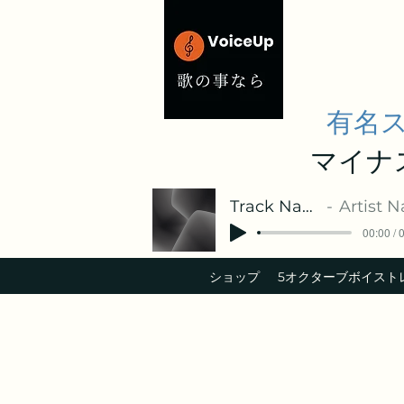
有名
マイナ
Track Name
Artist Nam
00:00 / 
ショップ
​5オクターブボイスト