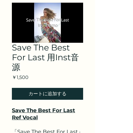
Save The Best
For Last 用Inst音
源
価
￥1,500
格
カートに追加する
Save The Best For Last
Ref Vocal
「Save The Best For Last」