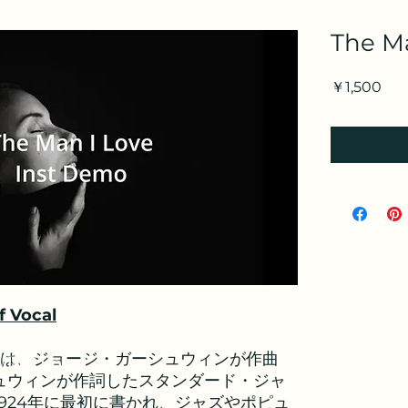
The M
価
￥1,500
格
f Vocal
Love」は、ジョージ・ガーシュウィンが作曲
/Ref Vocal
ュウィンが作詞したスタンダード・ジャ
924年に最初に書かれ、ジャズやポピュ