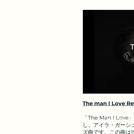
The man I Love Re
「The Man I 
Inst Demo
し、アイラ・ガーシ
ズ曲です。この曲は1