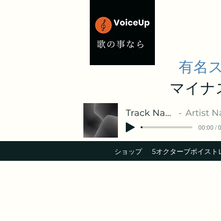
有名
マイナ
Track Name
Artist Nam
00:00 / 
ショップ
​5オクターブボイスト