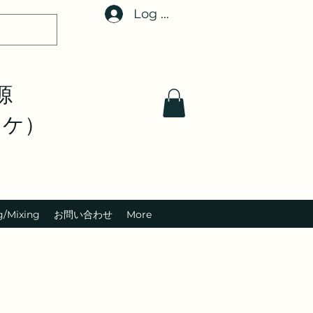
Log In
音源
オケ）
g/Mixing
お問い合わせ
More