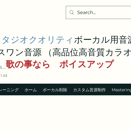
スタジオクオリティ
ボーカル用
スワン音源 （高品位高音質カラ
歌の事なら ボイスアップ
e
01:04
レーニング
ホーム
ボーカル削除
カスタム音源制作
Masterin