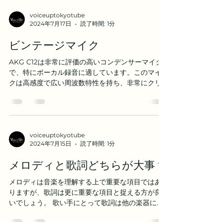
voiceuptokyotube
2024年7月17日
読了時間: 1分
ビンテージマイク
AKG C12は非常に評価の高いコンデンサーマイク
で、特にボーカル録音に適しています。このマイ
クは高感度で広い周波数特性を持ち、非常にクリ
アで詳細な音質を提供します。真空管技術を使用
しており、温かみのある豊かな音を再現すること
ができます。その高い感度と正確な音の再現性に
より...
voiceuptokyotube
2024年7月15日
読了時間: 1分
メロディと歌詞どちらが大事？
メロディは音楽を理解する上で重要な項目ではあ
りますが、歌詞は更に重要な項目と捉える方が良
いでしょう。 歌い手にとって歌詞は他の楽器にな
い有力な表現です。メロディや音程は実は曲を覚