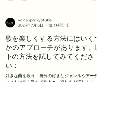
えてしまえば自然に再現されるものですが、この
時にメロディや音程を気にすると不思議におかし
くなりま...
voiceuptokyotube
2024年7月15日
読了時間: 1分
歌を楽しくする方法にはいくつ
かのアプローチがあります。以
下の方法を試してみてくださ
い：
好きな曲を歌う：自分の好きなジャンルやアーテ
ィストの曲を選んで歌うと、楽しさが増します。
友達と一緒に歌う：カラオケや集まりで友達と一
緒に歌うと、盛り上がりますし、楽しさが倍増し
ます。 新しい曲を挑戦する：知らない曲や新しい
ジャンルに挑戦してみることで、新しい発見があ
り楽し...
マイナスワン/カラオケ音源 ボイス
アップ