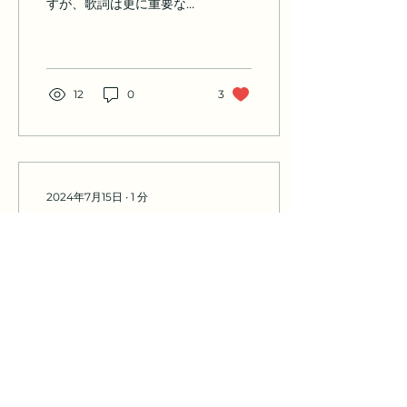
すが、歌詞は更に重要な項
目と捉える方が良いでしょ
う。 歌い手にとって歌詞は
他の楽器にない有力な表現
です。メロディや音程は実
は曲を覚えてしまえば自然
12
0
3
に再現されるものですが、
この時にメロディや音程を
気にすると不思議におかし
くなりま...
2024年7月15日
∙
1
分
歌を楽しくする方法には
いくつかのアプローチが
あります。以下の方法を
好きな曲を歌う：自分の好
試してみてください：
きなジャンルやアーティス
トの曲を選んで歌うと、楽
しさが増します。 友達と一
緒に歌う：カラオケや集ま
りで友達と一緒に歌うと、
盛り上がりますし、楽しさ
が倍増します。 新しい曲を