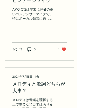
AKG C12は非常に評価の高
いコンデンサーマイクで、
特にボーカル録音に適して
います。このマイクは高感
度で広い周波数特性を持
ち、非常にクリアで詳細な
音質を提供します。真空管
技術を使用しており、温か
みのある豊かな音を再現す
13
0
4
ることができます。その高
い感度と正確な音の再現性
により...
2024年7月15日
∙
1
分
メロディと歌詞どちらが
大事？
メロディは音楽を理解する
上で重要な項目ではありま