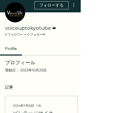
その他
フォローする
管理者
voiceuptokyotube
0 フォロワー
0 フォロー中
Profile
プロフィール
登録日： 2023年10月25日
記事
2024年7月16日
∙
1
分
ビンテージマイク